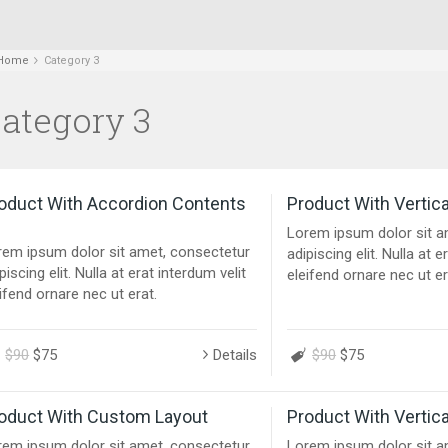
Home
Category 3
ategory 3
oduct With Accordion Contents
Product With Vertica
Lorem ipsum dolor sit a
rem ipsum dolor sit amet, consectetur
adipiscing elit. Nulla at e
piscing elit. Nulla at erat interdum velit
eleifend ornare nec ut er
ifend ornare nec ut erat.
$90
$75
Details
$90
$75
oduct With Custom Layout
Product With Vertic
rem ipsum dolor sit amet, consectetur
Lorem ipsum dolor sit a