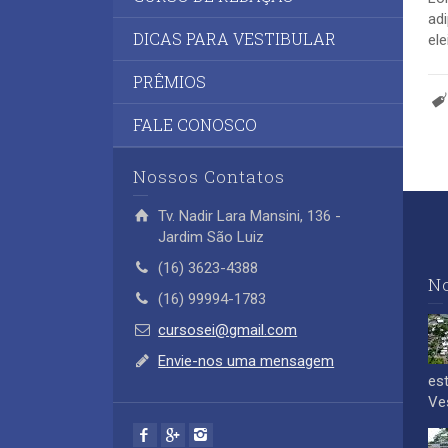
adi
DICAS PARA VESTIBULAR
ele
PRÊMIOS
FALE CONOSCO
Nossos Contatos
Tv. Nadir Lara Mansini, 136 -
Jardim São Luiz
(16) 3623-4388
No
(16) 99994-1783
cursosei@gmail.com
Envie-nos uma mensagem
es
Ves