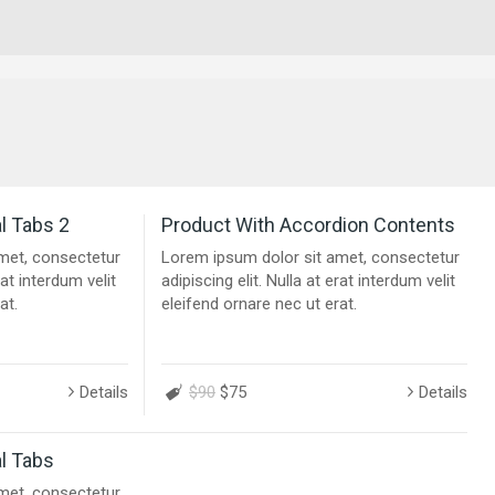
l Tabs 2
Product With Accordion Contents
met, consectetur
Lorem ipsum dolor sit amet, consectetur
rat interdum velit
adipiscing elit. Nulla at erat interdum velit
at.
eleifend ornare nec ut erat.
Details
$90
$75
Details
al Tabs
met, consectetur