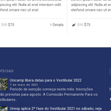
piscing elit. Nulla at erat interdum velit
adipiscing elit. Nulla at e
ifend ornare nec ut erat.
eleifend ornare nec ut er
$90
$75
Details
$90
$75
tícias
Unicamp libera datas para o Vestibular 2022
7 de maio de 2021
Período de isenção começa neste mês. Inscrições
tão previstas para agosto. A Comissão Permanente Para os
tibulares...
Unesp aplica 2ª fase do Vestibular 2021 no sábado; veja